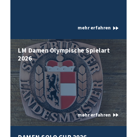
fast_forward
mehr erfahren
LM Damen Olympische Spielart
2026
fast_forward
mehr erfahren