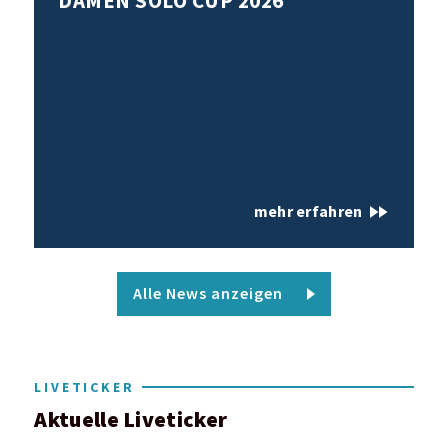
DAMEN SOLO CUP 2026
fast_forward
mehr erfahren
Alle News anzeigen
LIVETICKER
Aktuelle Liveticker