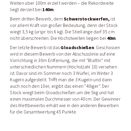
Weiten über 100m erzielt werden – die Rekordweite
140m
liegt derzeit bei
.
Schwerstockwerfen,
Beim dritten Bewerb, dem
ist
vor allem Kraft von großer Bedeutung, denn der Stock
wiegt 3,5 kg (urspr. bis 6 kg). Die Stiellänge darf 35 cm
40m
nicht überschreiten. Die Höchstweiten liegen bei
.
Gloadschießen
Der letzte Bewerb ist das
. Geschossen
wird in diesem Bewerb von der Abschusslinie auf eine
Vorrichtung in 30m Entfernung, die mit “Blattln” mit
unterschiedlichen Nummern (Höchstzahl 10) versehen
ist. Davor sind im Sommer noch 3 Würfel, im Winter 3
Kugeln aufgestellt. Trifft man die 3 Kugeln und dann
auch noch den 10er, ergibt das einen “40iger”. Der
Stock wiegt beim Gloadschießen um die 5kg und hat
einen maximalen Durchmesser von 40cm. Der Gewinner
des Wettbewerbs erhält wie in den anderen Bewerben
für die Gesamtwertung 45 Punkte.