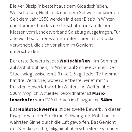
Die 4er Disziplin besteht aus dem Gloadschießen,
Weitschießen, Hohlstock und dem Schwerstockwerfen.
Seit dem Jahr 1950 werden in dieser Disziplin Winter-
und Sommer Landesmeisterschaften in sämtlichen
Klassen vom Landesverband Salzburg ausgetragen. Für
alle vier Disziplinen werden unterschiedliche Stöcke
verwendet, die sich vor allem im Gewicht
unterscheiden.
Weitschießen
Der erste Bewerb ist das
– im Sommer
auf Asphaltbahnen, im Winter auf Schneebahnen. Der
Stock wiegt zwischen 1,0 und 1,5 kg. Jeder Teilnehmer
hat drei Versuche, wobei die “beste Serie” mit 45
Punkten bewertet wird. Im Winter sind Weiten über
Mario
500m möglich. Aktueller Rekordhalter ist
Innerhofer
540m
vom EV Mühlbach im Pinzgau mit
.
Hohlstockwerfen
Das
ist der zweite Bewerb. In dieser
Disziplin wird der Stock mit Schwung und Rotation im
wahrsten Sinne durch die Luft geworfen. Das Gewicht
des Stockes darf 0,95kg nicht überschreiten. Es können