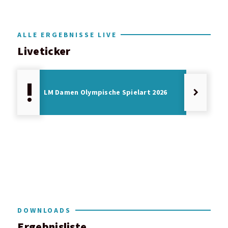
ALLE ERGEBNISSE LIVE
Liveticker
priority_high
keyboard_arrow_right
LM Damen Olympische Spielart 2026
DOWNLOADS
Ergebnisliste