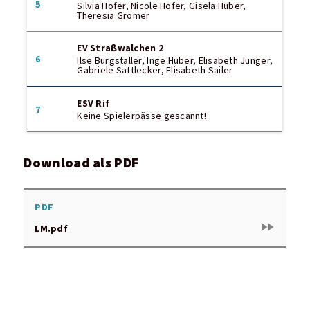
5
Silvia Hofer, Nicole Hofer, Gisela Huber,
Theresia Grömer
EV Straßwalchen 2
6
Ilse Burgstaller, Inge Huber, Elisabeth Junger,
Gabriele Sattlecker, Elisabeth Sailer
ESV Rif
7
Keine Spielerpässe gescannt!
Download als PDF
PDF
fast_forward
LM.pdf