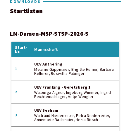
DOWNLOADS
Startlisten
LM-Damen-MSP-STSP-2026-S
Start-
Mannschaft
Nr.
UEV Anthering
1
Melanie Gappmaier, Brigitte Humer, Barbara
Kellerer, Roswitha Pabinger
UEV Franking - Geretsberg 1
2
Walpurga Aigner, Ingeborg Wimmer, Ingrid
Feichtenschlager, Antje Wengler
UEV Seeham
3
Waltraud Niederreiter, Petra Niederreiter,
Annemarie Bachmaier, Herta Ritsch