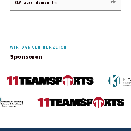
fast_forward
ELV_auss_damen_lm_
WIR DANKEN HERZLICH
Sponsoren