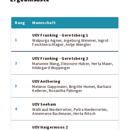
Rang
Mannschaft
UEV Franking - Geretsberg 1
1
Walpurga Aigner, Ingeborg Wimmer, Ingrid
Feichtenschlager, Antje Wengler
UEV Franking - Geretsberg 2
2
Marianne Mang, Eleonore Huber, Herta Maier,
Hildegard Wuppinger
UEV Anthering
3
Melanie Gappmaier, Brigitte Humer, Barbara
Kellerer, Roswitha Pabinger
UEV Seeham
4
Waltraud Niederreiter, Petra Niederreiter,
Annemarie Bachmaier, Herta Ritsch
UEV Haigermoos 2