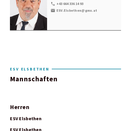
local_phone
+43 664 336 14 93
mail
ESV.Elsbethen@gmx.at
ESV ELSBETHEN
Mannschaften
Herren
ESV Elsbethen
ESV Elsbethen