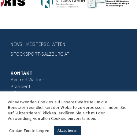
NEWS
MEISTERSCHAFTEN
STOCKSPORT-SALZBURG.AT
KONTAKT
Manfred Wallner
Präsident
office@stocksport-salzburg.at
Wir verwenden Cookies auf unserer Website um die
Benutzerfreundlichkeit der Website zu verbessern. Indem Sie
Impressum
Datenschutz
auf "Akzeptieren" klicken, erklären Sie sich mit der
Verwendung von allen Cookies einverstanden.
© Landesverband der Eis- und Stockschützen in
Salzburg
Cookie Einstellungen
Akzeptieren