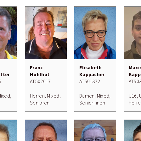
Franz
Elisabeth
Maxi
tter
Hohlhut
Kappacher
Kapp
6
AT502617
AT501872
AT50
Mixed,
Herren, Mixed,
Damen, Mixed,
U16, 
n
Senioren
Seniorinnen
Herre