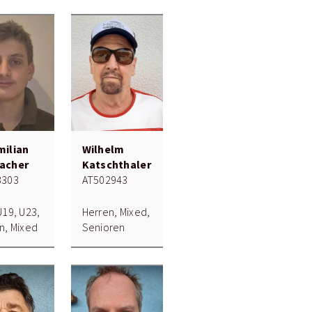
milian
Wilhelm
acher
Katschthaler
3303
AT502943
U19, U23,
Herren, Mixed,
n, Mixed
Senioren