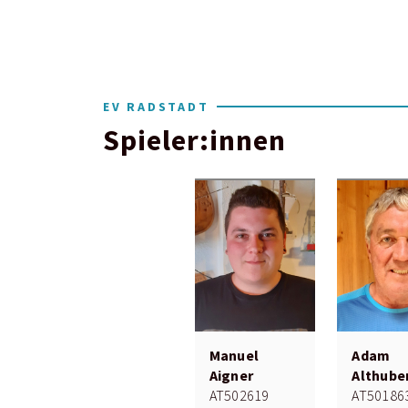
EV RADSTADT
Spieler:innen
Manuel
Adam
Aigner
Althube
AT502619
AT50186