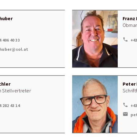
huber
Franz
Obmann
local_phone
4 406 40 33
+43
thuber@sol.at
chler
Peter
 Stellvertreter
Schrift
local_phone
4 282 43 14
+43
mail
pe