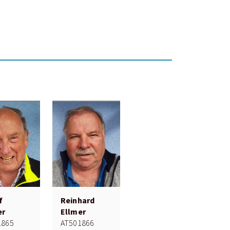
f
Reinhard
er
Ellmer
1865
AT501866