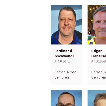
Ferdinand
Edgar
Gschwandl
Habersa
AT501871
AT50288
Herren, Mixed,
Herren, 
Senioren
Seniore