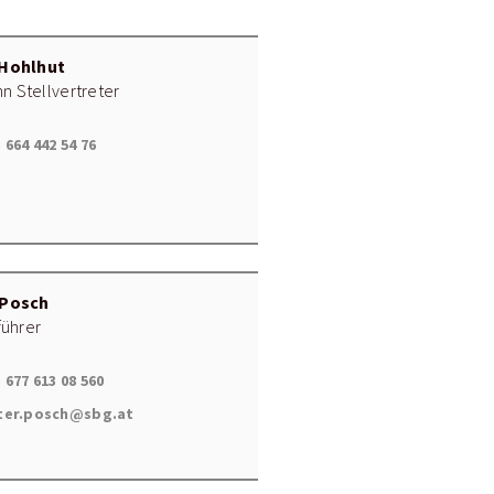
 Hohlhut
 Stellvertreter
 664 442 54 76
 Posch
führer
 677 613 08 560
ter.posch@sbg.at