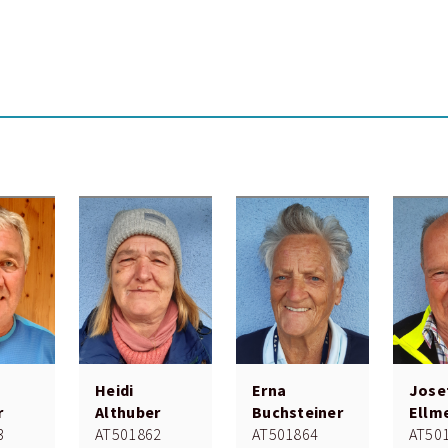
Heidi
Erna
Jose
r
Althuber
Buchsteiner
Ellm
3
AT501862
AT501864
AT50