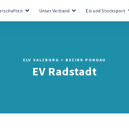
keyboard_arrow_down
keyboard_arrow_down
keyboar
erschaften
Unser Verband
Eis und Stocksport
ELV SALZBURG > BEZIRK PONGAU
EV Radstadt