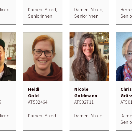
Mixed,
Damen, Mixed,
Damen, Mixed,
Herre
n
Seniorinnen
Seniorinnen
Senio
Heidi
Nicole
Chris
Gold
Goldmann
Grüs
5
AT502464
AT502711
AT50
Mixed
Damen, Mixed
Damen, Mixed
Damen
Senio