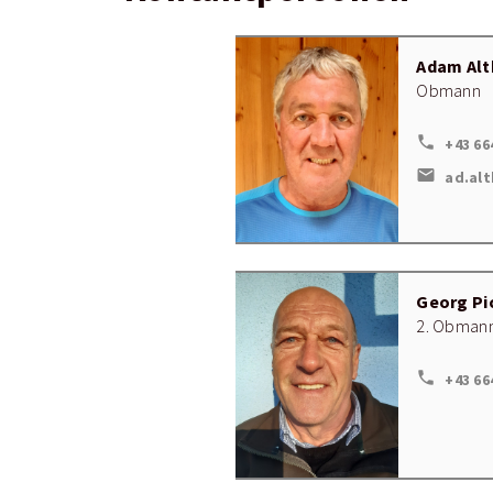
Adam Alt
Obmann
local_phone
+43 66
mail
ad.al
Georg Pi
2. Obmann
local_phone
+43 66